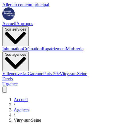
Aller au contenu principal
Accueil
À propos
Nos services
Inhumation
Crémation
Rapatriement
Marbrerie
Nos agences
Villeneuve-la-Garenne
Paris 20e
Vitry-sur-Seine
Devis
Urgence
Accueil
/
Agences
/
Vitry-sur-Seine