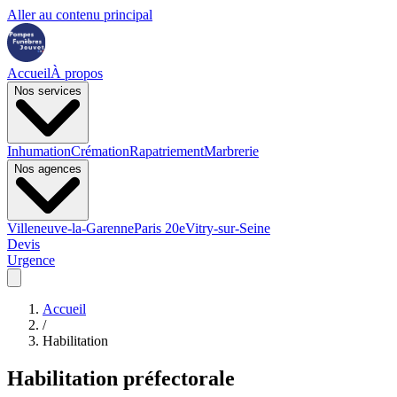
Aller au contenu principal
Accueil
À propos
Nos services
Inhumation
Crémation
Rapatriement
Marbrerie
Nos agences
Villeneuve-la-Garenne
Paris 20e
Vitry-sur-Seine
Devis
Urgence
Accueil
/
Habilitation
Habilitation préfectorale